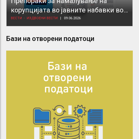
Препораки за намалување на
корупцијата во јавните набавки во
здравствениот сектор
ВЕСТИ
ИЗДВОЕНИ ВЕСТИ
09.06.2026
Бази на отворени податоци