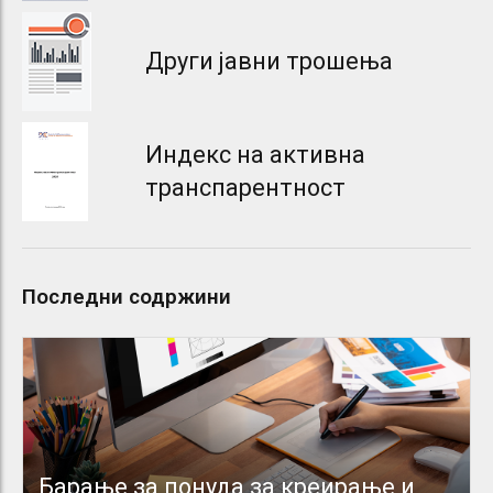
Други јавни трошења
Индекс на активна
транспарентност
Последни содржини
Барање за понуда за креирање и