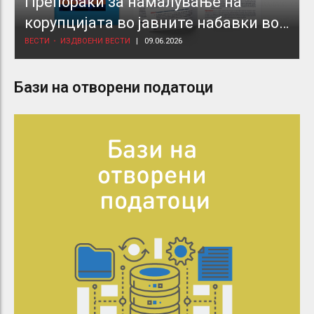
Препораки за намалување на
корупцијата во јавните набавки во
здравствениот сектор
ВЕСТИ
ИЗДВОЕНИ ВЕСТИ
09.06.2026
Бази на отворени податоци