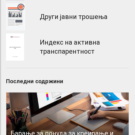
Други јавни трошења
Индекс на активна
транспарентност
Последни содржини
Барање за понуда за креирање и