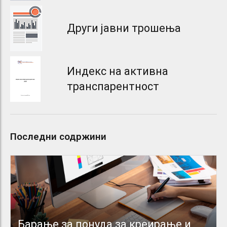
Други јавни трошења
Индекс на активна
транспарентност
Последни содржини
Барање за понуда за креирање и