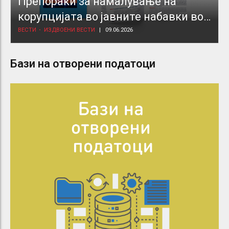
Препораки за намалување на
корупцијата во јавните набавки во
здравствениот сектор
ВЕСТИ
ИЗДВОЕНИ ВЕСТИ
09.06.2026
Бази на отворени податоци