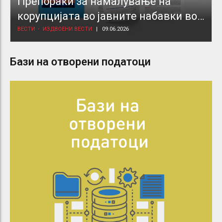
Препораки за намалување на
корупцијата во јавните набавки во
здравствениот сектор
ВЕСТИ
ИЗДВОЕНИ ВЕСТИ
09.06.2026
Бази на отворени податоци