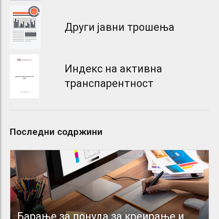
Други јавни трошења
Индекс на активна
транспарентност
Последни содржини
Барање за понуда за креирање и