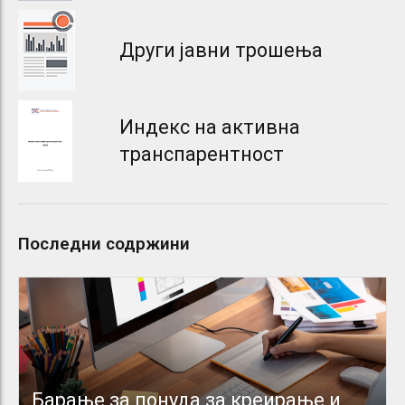
Други јавни трошења
Индекс на активна
транспарентност
Последни содржини
Барање за понуда за креирање и