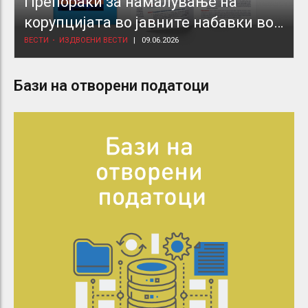
Препораки за намалување на
корупцијата во јавните набавки во
здравствениот сектор
ВЕСТИ
ИЗДВОЕНИ ВЕСТИ
09.06.2026
Бази на отворени податоци