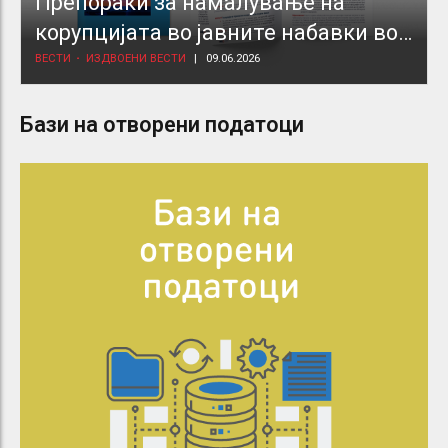
Препораки за намалување на
корупцијата во јавните набавки во
здравствениот сектор
ВЕСТИ
ИЗДВОЕНИ ВЕСТИ
09.06.2026
Бази на отворени податоци