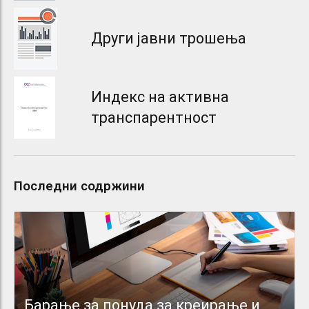
Други јавни трошења
Индекс на активна
транспарентност
Последни содржини
Барање за понуда за креирање и