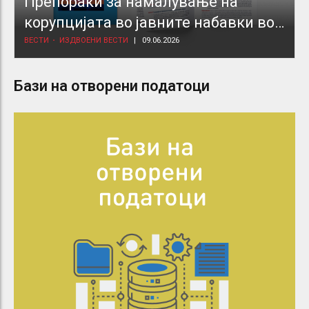
Препораки за намалување на
корупцијата во јавните набавки во
здравствениот сектор
ВЕСТИ
ИЗДВОЕНИ ВЕСТИ
09.06.2026
Бази на отворени податоци