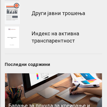
Други јавни трошења
Индекс на активна
транспарентност
Последни содржини
Барање за понуда за креирање и