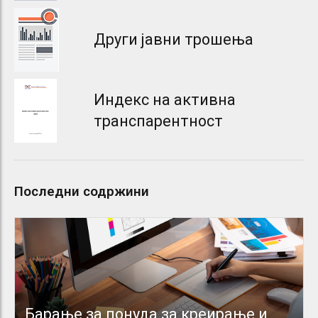
Други јавни трошења
Индекс на активна
транспарентност
Последни содржини
Барање за понуда за креирање и