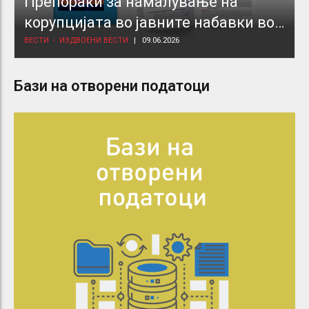
Препораки за намалување на
корупцијата во јавните набавки во
здравствениот сектор
ВЕСТИ
ИЗДВОЕНИ ВЕСТИ
09.06.2026
Бази на отворени податоци