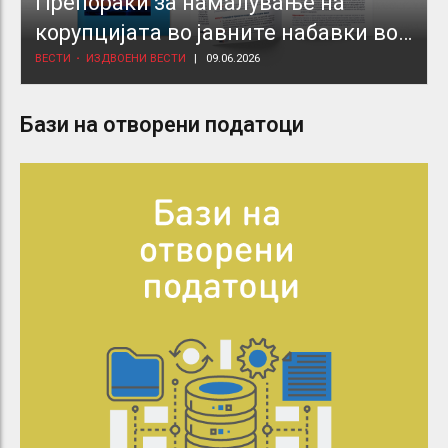
Препораки за намалување на
корупцијата во јавните набавки во
здравствениот сектор
ВЕСТИ
ИЗДВОЕНИ ВЕСТИ
09.06.2026
Бази на отворени податоци