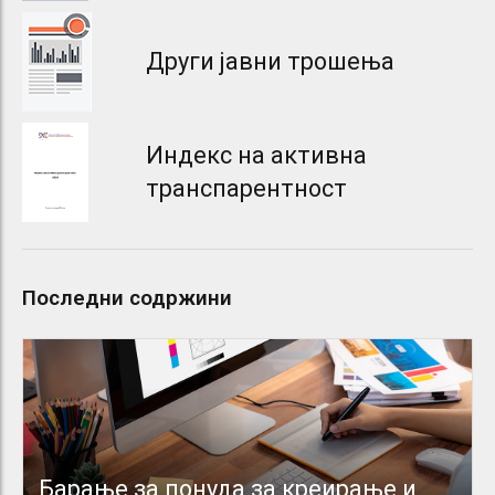
Други јавни трошења
Индекс на активна
транспарентност
Последни содржини
Барање за понуда за креирање и