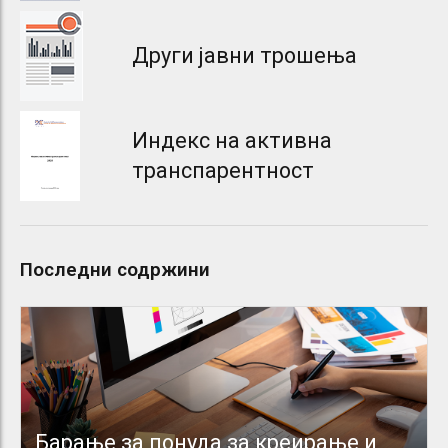
Други јавни трошења
Индекс на активна
транспарентност
Последни содржини
Барање за понуда за креирање и