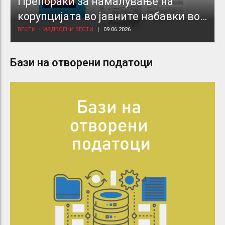
Препораки за намалување на
корупцијата во јавните набавки во
здравствениот сектор
ВЕСТИ
ИЗДВОЕНИ ВЕСТИ
09.06.2026
Бази на отворени податоци