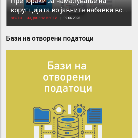
Препораки за намалување на
корупцијата во јавните набавки во
здравствениот сектор
ВЕСТИ
ИЗДВОЕНИ ВЕСТИ
09.06.2026
Бази на отворени податоци