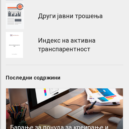
Други јавни трошења
Индекс на активна
транспарентност
Последни содржини
Барање за понуда за креирање и