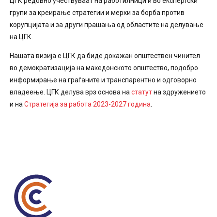
ЦГК редовно учествуваат на работилници и во експертски
групи за креирање стратегии и мерки за борба против
корупцијата и за други прашања од областите на делување
на ЦГК.
Нашата визија е ЦГК да биде докажан општествен чинител
во демократизација на македонското општество, подобро
информирање на граѓаните и транспарентно и одговорно
владеење. ЦГК делува врз основа на
статут
на здружението
и на
Стратегија за работа 2023-2027 година
.