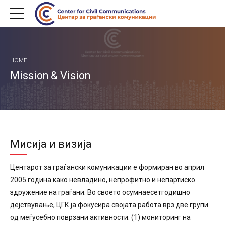
HOME
Mission & Vision
Мисија и визија
Центарот за граѓански комуникации е формиран во април
2005 година како невладино, непрофитно и непартиско
здружение на граѓани. Во своето осумнаесетгодишно
дејствување, ЦГК ја фокусира својата работа врз две групи
од меѓусебно поврзани активности: (1) мониторинг на