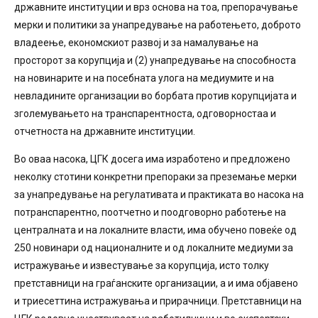
државните институции и врз основа на тоа, препорачување
мерки и политики за унапредување на работењето, доброто
владеење, економскиот развој и за намалување на
просторот за корупција и (2) унапредување на способноста
на новинарите и на посебната улога на медиумите и на
невладините организации во борбата против корупцијата и
зголемувањето на транспарентноста, одговорностаа и
отчетноста на државните институции.
Во оваа насока, ЦГК досега има изработено и предложено
неколку стотини конкретни препораки за преземање мерки
за унапредување на регулативата и практиката во насока на
потранспарентно, поотчетно и поодговорно работење на
централната и на локалните власти, има обучено повеќе од
250 новинари од националните и од локалните медиуми за
истражување и известување за корупција, исто толку
претставници на граѓанските организации, а и има објавено
и триесеттина истражувања и прирачници. Претставници на