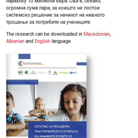
најмалку 10 милиони евра. Ова е, секако,
огромна сума пари, за коишто не постои
системско решение за начинот на нивното
трошење за потребите на учениците.
The research can be downloaded in
Macedonian
,
Albanian
and
English
language