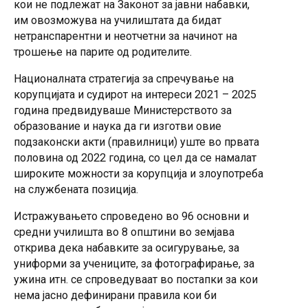
кои не подлежат на Законот за јавни набавки,
им овозможува на училиштата да бидат
нетранспарентни и неотчетни за начинот на
трошење на парите од родителите.
Националната стратегија за спречување на
корупцијата и судирот на интереси 2021 – 2025
година предвидуваше Министерството за
образование и наука да ги изготви овие
подзаконски акти (правилници) уште во првата
половина од 2022 година, со цел да се намалат
широките можности за корупција и злоупотреба
на службената позиција.
Истражувањето спроведено во 96 основни и
средни училишта во 8 општини во земјава
открива дека набавките за осигурување, за
униформи за учениците, за фотографирање, за
ужина итн. се спроведуваат во постапки за кои
нема јасно дефинирани правила кои би