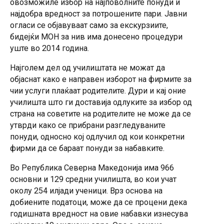
овозможиле избор на најповолните понуди и
најдобра вредност за потрошените пари. Јавни
огласи се објавуваат само за екскурзиите,
бидејќи МОН за нив има донесено процедури
уште во 2014 година.
Најголем дел од училиштата не можат да
објаснат како е направен изборот на фирмите за
чии услуги плаќаат родителите. Дури и кај оние
училишта што ги доставија одлуките за избор од
страна на советите на родителите не може да се
утврди како се прибрани разгледуваните
понуди, односно кој одлучил од кои конкретни
фирми да се бараат понуди за набавките.
Во Република Северна Македонија има 966
основни и 129 средни училишта, во кои учат
околу 254 илјади ученици. Врз основа на
добиените податоци, може да се процени дека
годишната вредност на овие набавки изнесува