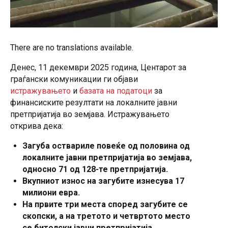
There are no translations available.
Денес, 11 декември 2025 година, Центарот за
граѓански комуникации ги објави
истражувањето
и
базата на податоци
за
финансиските резултати на локалните јавни
претпријатија во земјава. Истражувањето
открива дека:
Загуба оствариле повеќе од половина од
локалните јавни претпријатија во земјава,
односно 71 од 128-те претпријатија.
Вкупниот износ на загубите изнесува 17
милиони евра.
На првите три места според загубите се
скопски, а на третото и четвртото место
се битолски јавни претпријатија.