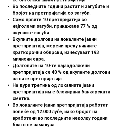
Во последните години растат и загубите и
бројот на претпријатија со загуби.
Само првите 10 претпријатија со
најголеми загуби, прикажале 77 % од
вкупните загуби.
Вкупните долгови на локалните јавни
претпријатија, мерени преку нивните
краткорочни обврски, изнесуваат 193
милиони евра.
Долговите на 10-те најзадолжени
претпријатија се 40 % од вкупните долгови
на сите претпријатија.
На дури третина од локалните јавни
претпријатија им е блокирана банкарската
сметка.
Во локалните јавни претпријатија работат
повеќе од 12.000 луѓе, иако бројот на
вработени во последните неколку години
благо се намалува.