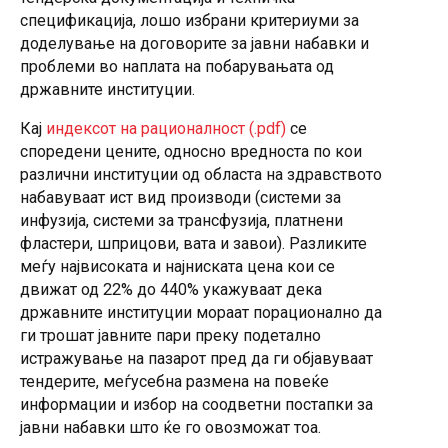
спецификација, лошо избрани критериуми за
доделување на договорите за јавни набавки и
проблеми во наплата на побарувањата од
државните институции.
Кај
индексот на рационалност (.pdf)
се
споредени цените, односно вредноста по кои
различни институции од областа на здравството
набавуваат ист вид производи (системи за
инфузија, системи за трансфузија, платнени
фластери, шприцови, вата и завои). Разликите
меѓу највисоката и најниската цена кои се
движат од 22% до 440% укажуваат дека
државните институции мораат порационално да
ги трошат јавните пари преку подетално
истражување на пазарот пред да ги објавуваат
тендерите, меѓусебна размена на повеќе
информации и избор на соодветни постапки за
јавни набавки што ќе го овозможат тоа.