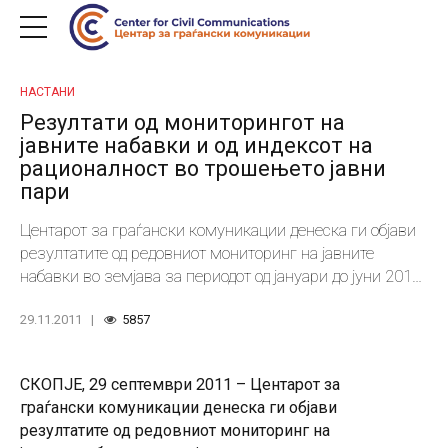
НАСТАНИ
Резултати од мониторингот на
јавните набавки и од индексот на
рационалност во трошењето јавни
пари
Центарот за граѓански комуникации денеска ги објави
резултатите од редовниот мониторинг на јавните
набавки во земјава за периодот од јануари до јуни 2011
година. Истовремено, Центарот го објави и т.н. индекс
29.11.2011
5857
на рационалност во трошењето јавни пари, како
целосно нов инструмент кој ги споредува цените по кои
различни државни институции купуваат исти
СКОПЈЕ, 29 септември 2011 – Центарот за
производи и услуги.
граѓански комуникации денеска ги објави
резултатите од редовниот мониторинг на