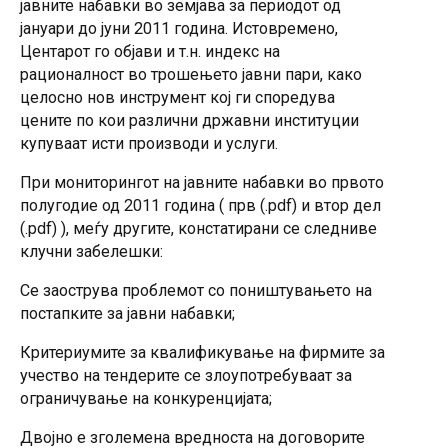
јавните набавки во земјава за периодот од
јануари до јуни 2011 година. Истовремено,
Центарот го објави и т.н. индекс на
рационалност во трошењето јавни пари, како
целосно нов инструмент кој ги споредува
цените по кои различни државни институции
купуваат исти производи и услуги.
При мониторингот на јавните набавки во првото
полугодие од 2011 година ( прв (.pdf) и втор дел
(.pdf) ), меѓу другите, констатирани се следниве
клучни забелешки:
Се заострува проблемот со поништувањето на
постапките за јавни набавки;
Критериумите за квалификување на фирмите за
учество на тендерите се злоупотребуваат за
ограничување на конкуренцијата;
Двојно е зголемена вредноста на договорите