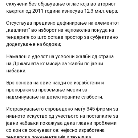
склучени без објавување оглас која во вториот
квартал од 2011 година изнесува 12,3 мил. евра;
Отсуствува прецизно дефинирање на елементот
„квалитет“ во изборот на најповолна понуда на
тендерите со што остава простор за субјективно
доделување на бодови;
Намален е уделот на усвоени жалби од страна
на Државната комисија за жалби по јавни
набавки.
Врз основа на овие наоди се изработени и
препораки за преземање мерки за
надминување на детектираните слабости.
Истражувањето спроведено меѓу 345 фирми за
нивното искуство од учеството на постапките за
јавни набавки покажува дека главни проблеми
со кои се соочуваат се: нејасно изработена
тендерска документација и техничка