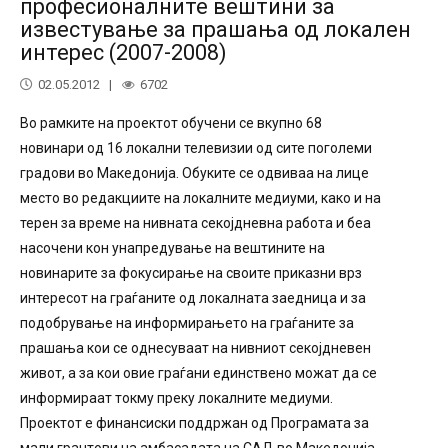
професионалните вештини за
известување за прашања од локален
интерес (2007-2008)
02.05.2012
6702
Во рамките на проектот обучени се вкупно 68
новинари од 16 локални телевизии од сите поголеми
градови во Македонија. Обуките се одвиваа на лице
место во редакциите на локалните медиуми, како и на
терен за време на нивната секојдневна работа и беа
насочени кон унапредување на вештините на
новинарите за фокусирање на своите приказни врз
интересот на граѓаните од локалната заедница и за
подобрување на информирањето на граѓаните за
прашања кои се однесуваат на нивниот секојдневен
живот, а за кои овие граѓани единствено можат да се
информираат токму преку локалните медиуми.
Проектот е финансиски поддржан од Програмата за
мали грантови на амбасадата на САД во Македонија.