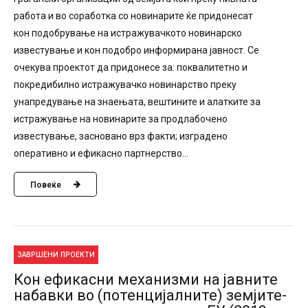
работа и во соработка со новинарите ќе придонесат
кон подобрување на истражувачкото новинарско
известување и кон подобро информирана јавност. Се
очекува проектот да придонесе за: поквалитетно и
покредибилно истражувачко новинарство преку
унапредување на знаењата, вештините и алатките за
истражување на новинарите за продлабочено
известување, засновано врз факти; изградено
оперативно и ефикасно партнерство...
Повеќе
ЗАВРШЕНИ ПРОЕКТИ
Кон ефикасни механизми на јавните
набавки во (потенцијалните) земјите-