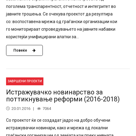
поголема транспарентност, отчетност и интегритет во
јавните трошења. Се очекува проектот да резултира
со: воспоставена мрежа од граѓански организации кои
го мониторираат спроведувањето на јавните набавки
користејќи унифицирани алатки за...
Повеќе
ЗАВРШЕНИ ПРОЕКТИ
Истражувачко новинарство за
поттикнување реформи (2016-2018)
20.01.2016
7064
Со проектот ќе се создадат јадро на добро обучени
истражувачки новинари, како и мрежа од локални
граѓански организации од земјата кои преку нивната