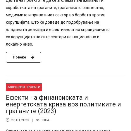
Целта на проектот е да се зголемат ангажманот и
соработката на граѓаните, граѓанското општество,
медиумите и приватниот сектор во борбата против
корупцијата, што ќе доведе до подобрување на
владината реакција и ефективност во справувањето
со корупцијата во сите сектори на национално и
локално ниво.
Повеќе
ЗАВРШЕНИ ПРОЕКТИ
Ефекти на финансиската и
енергетската криза врз политиките и
граѓаните (2023)
25.01.2023
1304