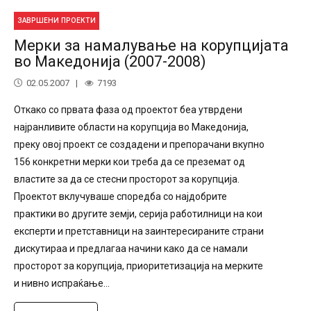
ЗАВРШЕНИ ПРОЕКТИ
Мерки за намалување на корупцијата
во Македонија (2007-2008)
02.05.2007
7193
Откако со првата фаза од проектот беа утврдени
најранливите области на корупција во Македонија,
преку овој проект се создадени и препорачани вкупно
156 конкретни мерки кои треба да се преземат од
властите за да се стесни просторот за корупција.
Проектот вклучуваше споредба со најдобрите
практики во другите земји, серија работилници на кои
експерти и претставници на заинтересираните страни
дискутираа и предлагаа начини како да се намали
просторот за корупција, приоритетизација на мерките
и нивно испраќање...