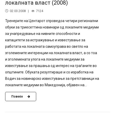
локалната власт (2008)
02.03.2008
7124
Тренерите на Центарот спроведоа четири регионални
обуки за триесеттина новинари од локалните медиуми
за унапредување на нивните способности и
капацитети за истражување и известување за
работата на локалната самоуправа во светло на
зголемените ингеренции на локалната власт, а со тоа
и зголемената улога на локалните медиуми за
известување за прашања од интерес на граѓаните во
општините. Обуката резултираше и со изработка на
Водич за новинарско известување за претставници на
локалните медиуми во Македонија, објавен на...
Повеќе