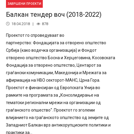
ЗАВРШЕНИ ПРОЕКТИ
Балкан тендер воч (2018-2022)
18.04.2018
878
Проектот го спроведуваат во
партнерство: Фондацијата за отворено општество
Србија (како водечка организација) и Фондот
отворено општество Босна и Херцеговина, Косовската
Фондација за отворено општество, Центарот за
граѓански комуникации, Македонија и Мрежата за
афирмација на НВО секторот-МАНС, Црна Гора.
Проектот е финансиран од Европската Унија во
рамките на програмата за „Консолидирање на
тематски регионални мрежи на организации од
граѓанското опшество“. Проектот го зголеми
влијанието на граѓанското општество од земјите од
Западниот Балкан врз антикорупциските политики и
практики за...