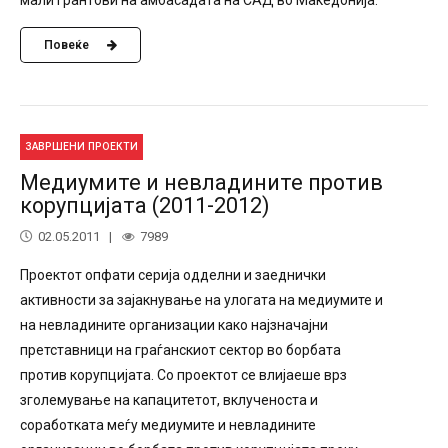
Повеќе
ЗАВРШЕНИ ПРОЕКТИ
Медиумите и невладините против
корупцијата (2011-2012)
02.05.2011
7989
Проектот опфати серија одделни и заеднички
активности за зајакнување на улогата на медиумите и
на невладините организации како најзначајни
претставници на граѓанскиот сектор во борбата
против корупцијата. Со проектот се влијаеше врз
зголемување на капацитетот, вклученоста и
соработката меѓу медиумите и невладините