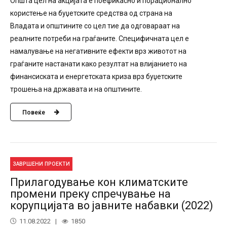
Општа цел на акцијата е поефикасно и порационално
користење на буџетските средства од страна на
Владата и општините со цел тие да одговараат на
реалните потреби на граѓаните. Специфичната цел е
намалување на негативните ефекти врз животот на
граѓаните настанати како резултат на влијанието на
финансиската и енергетската криза врз буџетските
трошења на државата и на општините.
Повеќе
ЗАВРШЕНИ ПРОЕКТИ
Прилагодување кон климатските
промени преку спречување на
корупцијата во јавните набавки (2022)
11.08.2022
1850