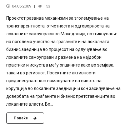
04.05.2009
153
Проектот развива механизми за зголемување на
транспарентноста, отчетноста и одговорноста на
локалните самоуправи во Македонија, поттикнување
на поголемо учество на граѓаните и на локалната
бизнис заедница во процесот на одлучување во
локалните самоуправи и размена на најдобри
практики и искуства меѓу опшините како во земјава,
така и во регионот. Проектните активности
придонесуваат кон намалување на нивото на
корупција во локалните заедници и кон засилување на
довербата на граѓаните и бизнис претставниците во
локалните власти. Во...
Повеќе