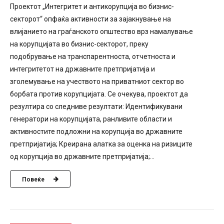
Проектот „Интегритет и антикорупција во бизнис-
секторот“ опфаќа активности за зајакнување на
влијанието на граѓанското општество врз намалување
на корупцијата во бизнис-секторот, преку
подобрување на транспарентноста, отчетноста и
интегритетот на државните претпријатија и
зголемување на учеството на приватниот сектор во
борбата против корупцијата. Се очекува, проектот да
резултира со следниве резултати: Идентификувани
генератори на корупцијата, ранливите области и
активностите подложни на корупција во државните
претпријатија; Креирана алатка за оценка на ризиците
од корупција во државните претпријатија;...
Повеќе