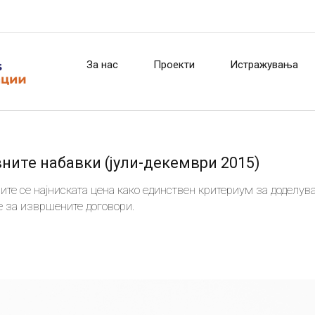
За нас
Проекти
Истражувања
вните набавки (јули-декември 2015)
ите се најниската цена како единствен критериум за доделув
е за извршените договори.