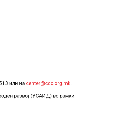
-513 или на
center@ccc.org.mk
.
роден развој (УСАИД) во рамки