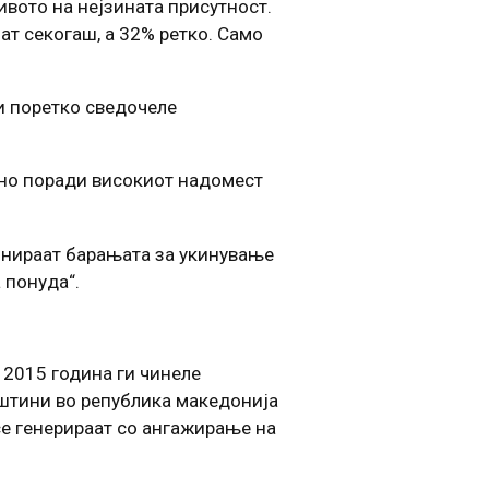
ивото на нејзината присутност.
ат секогаш, а 32% ретко. Само
и поретко сведочеле
вно поради високиот надомест
инираат барањата за укинување
 понуда“.
 2015 година ги чинеле
пштини во република македонија
се генерираат со ангажирање на