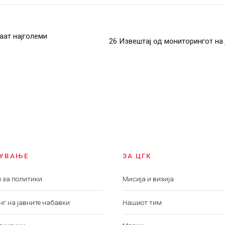
аат најголеми
26 Извештај од мониторингот на ј
ПУВАЊЕ
ЗА ЦГК
 за политики
Мисија и визија
г на јавните набавки
Нашиот тим