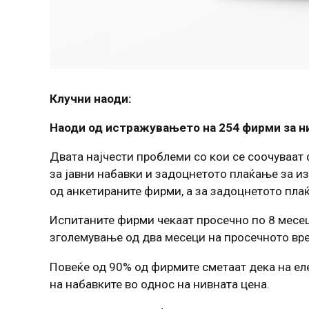
Клучни наоди:
Наоди од истражувањето на 254 фирми за ни
Двата најчести проблеми со кои се соочуваат
за јавни набавки и задоцнетото плаќање за из
од анкетираните фирми, а за задоцнетото пла
Испитаните фирми чекаат просечно по 8 месеци
зголемување од два месеци на просечното вре
Повеќе од 90% од фирмите сметаат дека на ел
на набавките во однос на нивната цена.