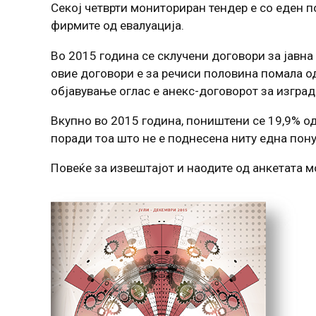
Секој четврти мониториран тендер е со еден 
фирмите од евалуација.
Во 2015 година се склучени договори за јавна
овие договори е за речиси половина помала о
објавување оглас е анекс-договорот за изградб
Вкупно во 2015 година, поништени се 19,9% од
поради тоа што не е поднесена ниту една пону
Повеќе за извештајот и наодите од анкетата 