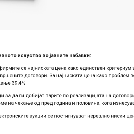
вното искуство во јавните набавки:
 фирмите се најниската цена како единствен критериум
вршените договори. За најниската цена како проблем в
ќање 39,4%.
 за да ги добијат парите по реализацијата на договори
ме на чекање од пред година и половина, кога изнесува
ектронските аукции се постигнуваат нереално ниски цен