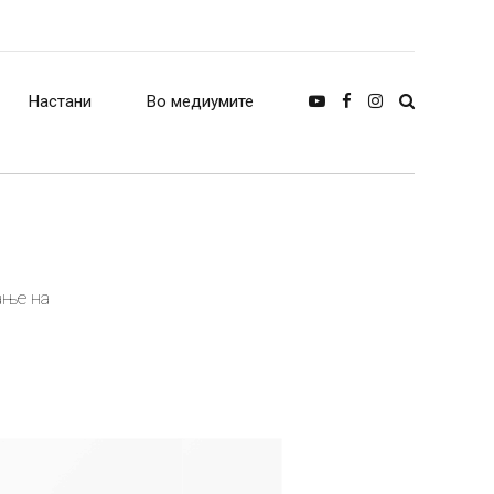
Настани
Во медиумите
ање на