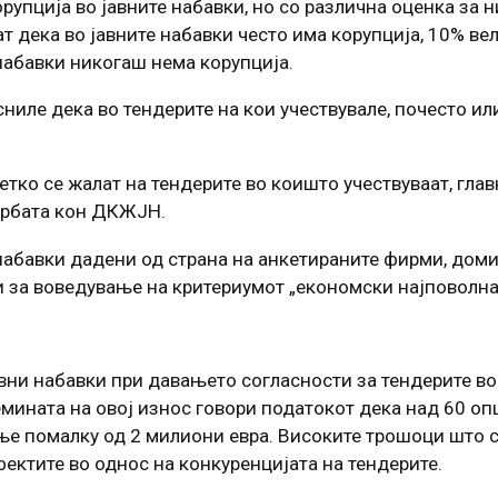
упција во јавните набавки, но со различна оценка за н
т дека во јавните набавки често има корупција, 10% вел
набавки никогаш нема корупција.
ниле дека во тендерите на кои учествувале, почесто ил
тко се жалат на тендерите во коишто учествуваат, гла
ербата кон ДКЖЈН.
 набавки дадени од страна на анкетираните фирми, дом
и за воведување на критериумот „економски најповолна
авни набавки при давањето согласности за тендерите во
лемината на овој износ говори податокот дека над 60 о
ње помалку од 2 милиони евра. Високите трошоци што 
фектите во однос на конкуренцијата на тендерите.