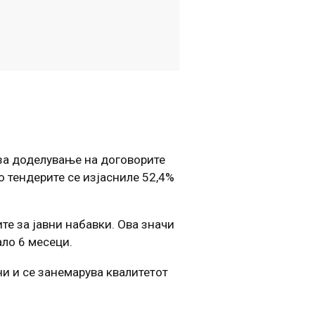
 за доделување на договорите
о тендерите се изјасниле 52,4%
те за јавни набавки. Ова значи
ло 6 месеци.
и и се занемарува квалитетот