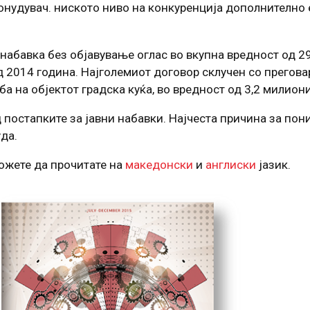
понудувач. ниското ниво на конкуренција дополнително
 набавка без објавување оглас во вкупна вредност од 2
д 2014 година. Најголемиот договор склучен со прегов
а на објектот градска куќа, во вредност од 3,2 милиони
 постапките за јавни набавки. Најчеста причина за по
да.
можете да прочитате на
македонски
и
англиски
јазик.