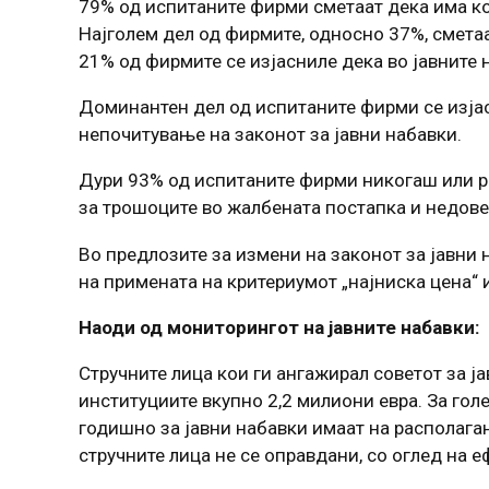
79% од испитаните фирми сметаат дека има кор
Најголем дел од фирмите, односно 37%, сметаа
21% од фирмите се изјасниле дека во јавните 
Доминантен дел од испитаните фирми се изјас
непочитување на законот за јавни набавки.
Дури 93% од испитаните фирми никогаш или ре
за трошоците во жалбената постапка и недов
Во предлозите за измени на законот за јавни
на примената на критериумот „најниска цена“ 
Наоди од мониторингот на јавните набавки:
Стручните лица кои ги ангажирал советот за ј
институциите вкупно 2,2 милиони евра. За го
годишно за јавни набавки имаат на располага
стручните лица не се оправдани, со оглед на е