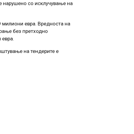
 е нарушено со исклучување на
9 милиони евра. Вредноста на
арање без претходно
 евра.
ништување на тендерите е