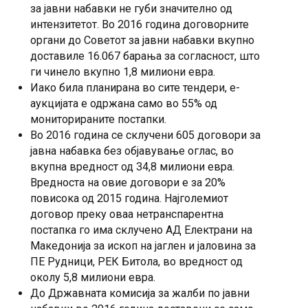
за јавни набавки не губи значително од
интензитетот. Во 2016 година договорните
органи до Советот за јавни набавки вкупно
доставиле 16.067 барања за согласност, што
ги чинело вкупно 1,8 милиони евра.
Иако била планирана во сите тендери, е-
аукцијата е одржана само во 55% од
мониторираните постапки.
Во 2016 година се склучени 605 договори за
јавна набавка без објавување оглас, во
вкупна вредност од 34,8 милиони евра.
Вредноста на овие договори е за 20%
повисока од 2015 година. Најголемиот
договор преку оваа нетранспарентна
постапка го има склучено АД Електрани на
Македонија за ископ на јаглен и јаловина за
ПЕ Рудници, РЕК Битола, во вредност од
околу 5,8 милиони евра.
До Државната комисија за жалби по јавни