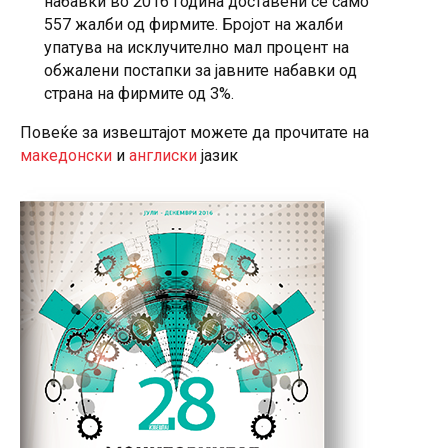
набавки во 2016 година доставени се само
557 жалби од фирмите. Бројот на жалби
упатува на исклучително мал процент на
обжалени постапки за јавните набавки од
страна на фирмите од 3%.
Повеќе за извештајот можете да прочитате на
македонски
и
англиски
јазик