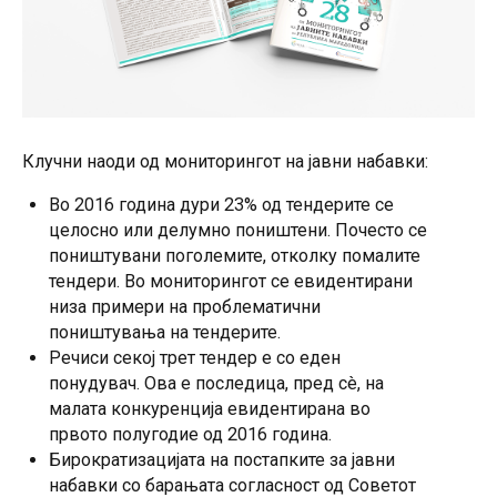
Клучни наоди од мониторингот на јавни набавки:
Во 2016 година дури 23% од тендерите се
целосно или делумно поништени. Почесто се
поништувани поголемите, отколку помалите
тендери. Во мониторингот се евидентирани
низа примери на проблематични
поништувања на тендерите.
Речиси секој трет тендер е со еден
понудувач. Ова е последица, пред сè, на
малата конкуренција евидентирана во
првото полугодие од 2016 година.
Бирократизацијата на постапките за јавни
набавки со барањата согласност од Советот