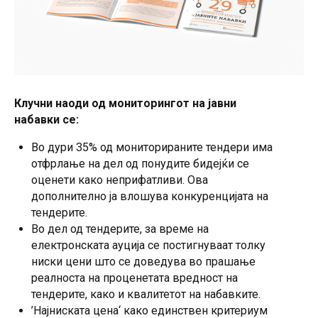
Клучни наоди од мониторингот на јавни
набавки се:
Во дури 35% од мониторираните тендери има
отфрлање на дел од понудите бидејќи се
оценети како неприфатливи. Ова
дополнително ја влошува конкуренцијата на
тендерите.
Во дел од тендерите, за време на
електронската ауција се постигнуваат толку
ниски цени што се доведува во прашање
реалноста на проценетата вредност на
тендерите, како и квалитетот на набавките.
’Најниската цена‘ како единствен критериум