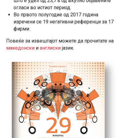
што е удел од 23,7% од вкупно објавените
огласи во истиот период.
Во првото полугодие од 2017 година
изречени се 19 негативни референци за 17
фирми.
Повеќе за извештајот можете да прочитате на
македонски
и
англиски
јазик.