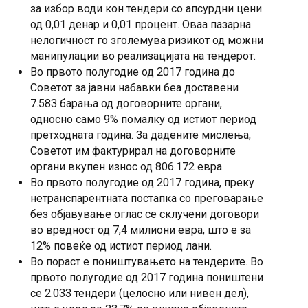
за избор води кон тендери со апсурдни цени
од 0,01 денар и 0,01 процент. Оваа пазарна
нелогичност го зголемува ризикот од можни
манипулации во реализацијата на тендерот.
Во првото полугодие од 2017 година до
Советот за јавни набавки беа доставени
7.583 барања од договорните органи,
односно само 9% помалку од истиот период
претходната година. За дадените мислења,
Советот им фактурирал на договорните
органи вкупен износ од 806.172 евра.
Во првото полугодие од 2017 година, преку
нетранспарентната постапка со преговарање
без објавување оглас се склучени договори
во вредност од 7,4 милиони евра, што е за
12% повеќе од истиот период лани.
Во пораст е поништувањето на тендерите. Во
првото полугодие од 2017 година поништени
се 2.033 тендери (целосно или нивен дел),