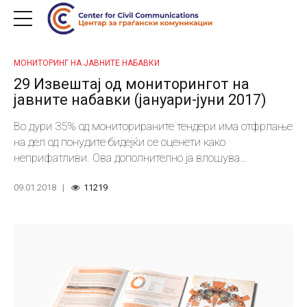
МОНИТОРИНГ НА ЈАВНИТЕ НАБАВКИ
29 Извештај од мониторингот на
јавните набавки (јануари-јуни 2017)
Во дури 35% од мониторираните тендери има отфрлање
на дел од понудите бидејќи се оценети како
неприфатливи. Ова дополнително ја влошува
конкуренцијата на тендерите.
09.01.2018
11219