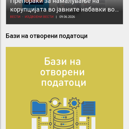
Препораки за намалување на
корупцијата во јавните набавки во
здравствениот сектор
ВЕСТИ
ИЗДВОЕНИ ВЕСТИ
09.06.2026
Бази на отворени податоци