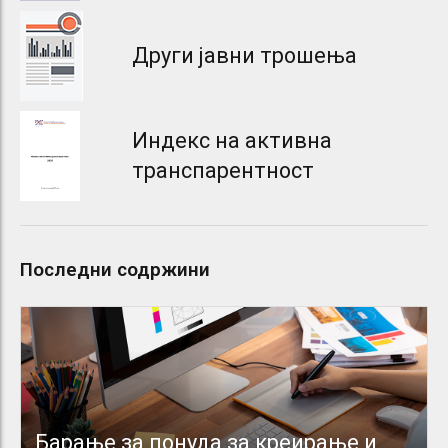
Други јавни трошења
Индекс на активна
транспарентност
Последни содржини
Барање за понуда за креирање и