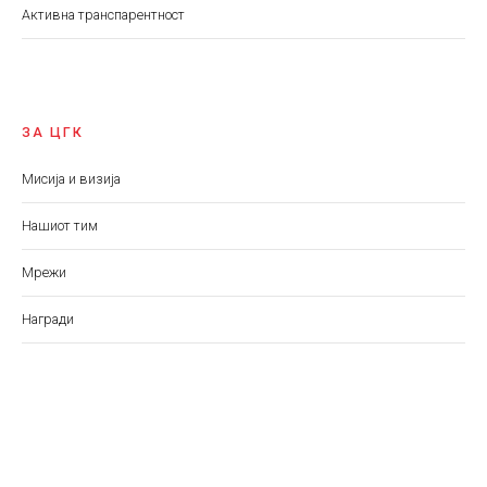
Aктивна транспарентност
ЗА ЦГК
Мисија и визија
Нашиот тим
Мрежи
Награди