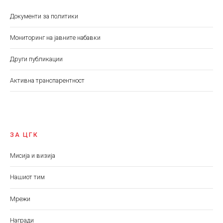
Документи за политики
Мониторинг на јавните набавки
Други публикации
Aктивна транспарентност
ЗА ЦГК
Мисија и визија
Нашиот тим
Мрежи
Награди