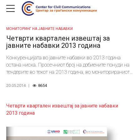
МОНИТОРИНГ НА ЈАВНИТЕ НАБАВКИ
Четврти квартален извештај за
јавните набавки 2013 година
Конкуренцијата во јавните набавки во 2013 година
остана ниска. Просечниот број на добиените понуди на
тендерите во текот на 2013 година, во мониторираниот
примерок од 160 постапки, изнесува 2,6, а на повеќе од
20.05.2014
8654
третина од тендерите учествува само по една фирма.
Четврти квартален извештај за јавните набавки
2013 година