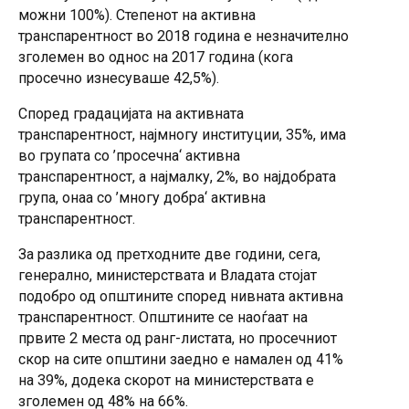
можни 100%). Степенот на активна
транспарентност во 2018 година е незначително
зголемен во однос на 2017 година (кога
просечно изнесуваше 42,5%).
Според градацијата на активната
транспарентност, најмногу институции, 35%, има
во групата со ’просечна‘ активна
транспарентност, а најмалку, 2%, во најдобрата
група, онаа со ’многу добра‘ активна
транспарентност.
За разлика од претходните две години, сега,
генерално, министерствата и Владата стојат
подобро од општините според нивната активна
транспарентност. Општините се наоѓаат на
првите 2 места од ранг-листата, но просечниот
скор на сите општини заедно е намален од 41%
на 39%, додека скорот на министерствата е
зголемен од 48% на 66%.