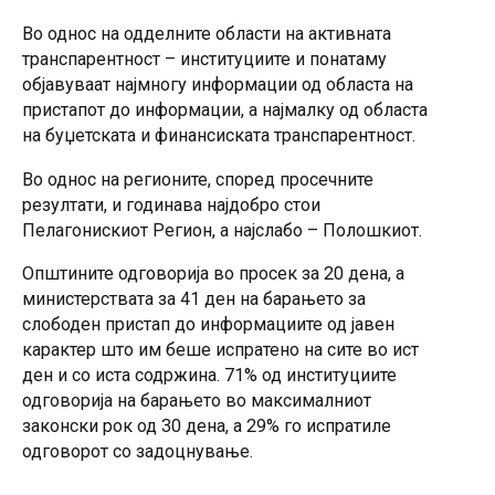
Во однос на одделните области на активната
транспарентност – институциите и понатаму
објавуваат најмногу информации од областа на
пристапот до информации, а најмалку од областа
на буџетската и финансиската транспарентност.
Во однос на регионите, според просечните
резултати, и годинава најдобро стои
Пелагонискиот Регион, а најслабо – Полошкиот.
Општините одговорија во просек за 20 дена, а
министерствата за 41 ден на барањето за
слободен пристап до информациите од јавен
карактер што им беше испратено на сите во ист
ден и со иста содржина. 71% од институциите
одговорија на барањето во максималниот
законски рок од 30 дена, а 29% го испратиле
одговорот со задоцнување.