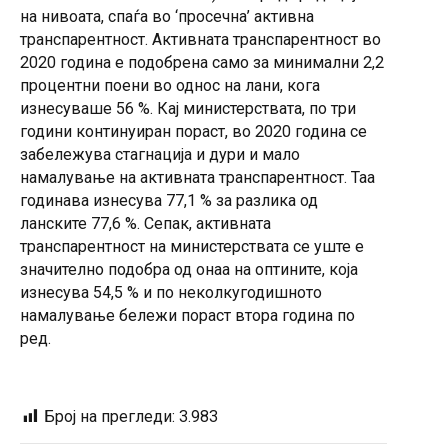
на нивоата, спаѓа во ‘просечна’ активна
транспарентност. Активната транспарентност во
2020 година е подобрена само за минимални 2,2
процентни поени во однос на лани, кога
изнесуваше 56 %. Кај министерствата, по три
години континуиран пораст, во 2020 година се
забележува стагнација и дури и мало
намалување на активната транспарентност. Таа
годинава изнесува 77,1 % за разлика од
ланските 77,6 %. Сепак, активната
транспарентност на министерствата се уште е
значително подобра од онаа на оптините, која
изнесува 54,5 % и по неколкугодишното
намалување бележи пораст втора година по
ред.
Број на прегледи:
3.983