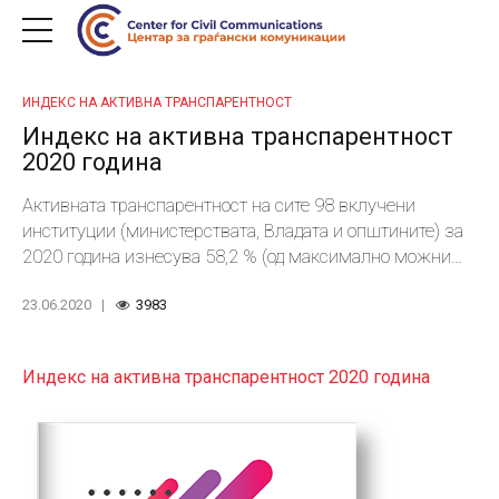
ИНДЕКС НА АКТИВНА ТРАНСПАРЕНТНОСТ
Индекс на активна транспарентност
2020 година
Активната транспарентност на сите 98 вклучени
институции (министерствата, Владата и општините) за
2020 година изнесува 58,2 % (од максимално можни
100 %) и според градацијата на нивоата, спаѓа во
23.06.2020
3983
’просечна‘ активна транспарентност.
Индекс на активна транспарентност 2020 година