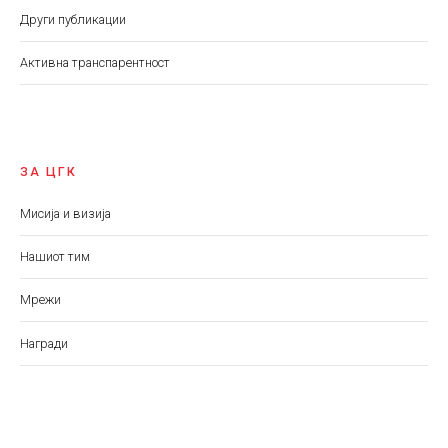
Други публикации
Aктивна транспарентност
ЗА ЦГК
Мисија и визија
Нашиот тим
Мрежи
Награди