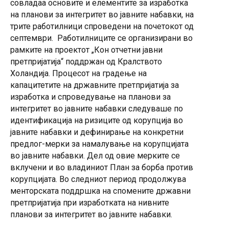
совладаа основите и елементите за изработка
на планови за интегритет во јавните набавки, на
трите работилници спроведени на почетокот од
септември. Работилниците се организирани во
рамките на проектот „Кон отчетни јавни
претпријатија“ поддржан од Кралството
Холандија. Процесот на градење на
капацитетите на државните претпријатија за
изработка и спроведување на планови за
интегритет во јавните набавки следуваше по
идентификација на ризиците од корупција во
јавните набавки и дефинирање на конкретни
предлог-мерки за намалување на корупцијата
во јавните набавки. Дел од овие мерките се
вклучени и во владиниот План за борба против
корупцијата. Во следниот период продолжува
менторската поддршка на спомените државни
претпријатија при изработката на нивните
планови за интегритет во јавните набавки.