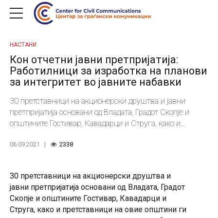
НАСТАНИ
Кон отчетни јавни претпријатија:
Работилници за изработка на планови
за интегритет во јавните набавки
30 претставници на акционерски друштва и јавни
претпријатија основани од Владата, Градот Скопје и
општините Гостивар, Кавадарци и Струга, како и
претставници на овие општини ги совладаа основите и
06.09.2021
2338
елементите за изработка на планови за интегритет во
јавните набавки, на трите работилници спроведени на
почетокот од септември.
30 претставници на акционерски друштва и
јавни претпријатија основани од Владата, Градот
Скопје и општините Гостивар, Кавадарци и
Струга, како и претставници на овие општини ги