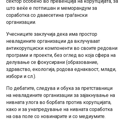
сектор особено во превенција на корупцијата, за
што веќе е потпишан и меморандум за
соработка со дваесетина граѓански
организации.
Учесниците заклучија дека има простор
невладините организации да вклучуваат
антикорупциски компоненти во своите редовни
програми и проекти, без оглед во која сфера на
делување се фокусирани (образование,
здравство, екологија, родова еднаквост, млади,
избори и сл.).
По дебатите, следува и обука за претставници
на невладините организации за зајакнување на
нивната улога во борбата против корупцијата,
како и за унапредување на нивната соработка
на ова поле со новинарите и со медиумите.