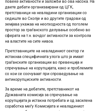
повеќе активности и заложби во ова насока. На
двете дебати организаирани од ЦГК,
претставници на невладини организации со
седиште во Скопје и во другите градови од
земјава укажаа на неопходноста од поголем
простор за граѓанското делување особено во
сферата на т.н. вочдог активности за контрола
на властите на сите нивоа.
Претставниците на невладиниот сектор ги
истакнаа специфичната улога што ја имаат
граѓанските организации во превенција и
спречување на корупцијата, како и проблемите
со кои се соочуваат при спроведување на
антикорупциските активности.
За време на дебатите, претставникот на
Државната комисија за спречување на
корупцијата ја истакна потребата и од засилена
соработка меѓу Комисијата и невладиниот