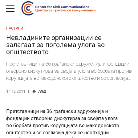
НАСТАНИ
Невладините организации се
залагаат за поголема улога во
општеството
Претставници на 36 граѓански здруженија и фондации
отворено дискутираа за својата улога во борбата против
корупцијата во македонското општество и се согласија
дека се неопходни повеќе активности и заложби во ова
14.12.2011
7362
насока.
Претставници на 36 граѓански здруженија и
фондации отворено дискутираа за својата улога
во борбата против корупцијата во македонското
општество и се согласија дека се неопходни