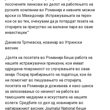
посочените линкови во делот на работењето на
руските компании во Романија и нивните можни
врски со Македонија. Истражувањата на терен
кои се во тек, очекувам да ја потврдат тезата на
сторијата за присуство на валкани пари во овие
инвестиции.”
Даниела Трпчевска, новинар во Утрински
весник
„Целта на посетата во Романија беше работа на
нашите истражувачки приказни, кои имаат
одредена поврзаност со случувањата во оваа
земја. Покрај прибирањето на податоци, кои ќе
ни помогнат во пишувањето на сторијата,
посетата на Романија ја доживеав и како шанса
за запознавање со начинот на работа во
тамошните медиуми и искуствата на нашите
колеги. Средбите со дел од новинарите во
најтиражниот весник Journalul National беше