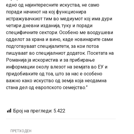
едно од најинтересните искуства, не само
поради начинот на кој функционира
истражувачкиот тим во медиумот кој има дури
четири дневни изданија, туку и поради
специфичните сектори. Особено ме воодушеви
одделот за храна и вино, каде новинарите сами
подготвуваат специјалитети, за кои потоа
пишуваат во специјалниот додаток. Посетата на
Романија ја искористив и за прибирање
информации околу влезот на земјата во ЕУ и
придобивките од тоа, што за нас е особено
важно како искуство од земја која неодамна
стана дел од европското семејство.”
Број на прегледи:
5.422
ПРЕТХОДЕН