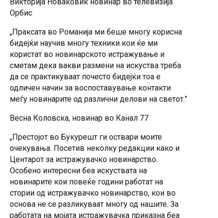
Викторија Новаковиќ новинар во телевизија
Орбис
„Праксата во Романија ми беше многу корисна
бидејќи научив многу техники кои ќе ми
користат во новинарското истражување и
сметам дека вакви размени на искуства треба
да се практикуваат почесто бидејќи тоа е
одличен начин за воспоставување контакти
меѓу новинарите од различни делови на светот.”
Весна Коловска, новинар во Канал 77
„Престојот во Букурешт ги оствари моите
очекувања. Посетив неколку редакции како и
Центарот за истражувачко новинарство.
Особено интересни беа искуствата на
новинарите кои повеќе години работат на
стории од истражувачко новинарство, кои во
основа не се разликуваат многу од нашите. За
работата на мојата истражувачка приказна беа