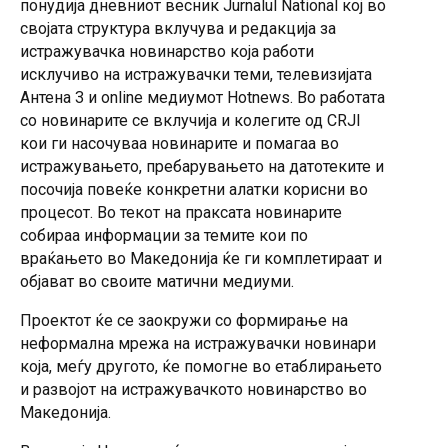
понудија дневниот весник Jurnalul National кој во
Вренези од телевизија Алсат, Жарко Настоски од
својата структура вклучува и редакција за
телевизија Алфа, Натали Наскова Сотировска од
истражувачка новинарство која работи
Дневник, Весна Коловска од Канал 77, Даниела
исклучиво на истражувачки теми, телевизијата
Трпчевска од Утрински весник, Викторија Новаковиќ од
Антена 3 и online медиумот Hotnews. Во работата
телевизија Орбис, Срѓан Стојанчов од Шпиц и Дритон
со новинарите се вклучија и колегите од CRJI
Дикена од весникот Факти.
кои ги насочуваа новинарите и помагаа во
истражувањето, пребарувањето на датотеките и
посочија повеќе конкретни алатки корисни во
процесот. Во текот на праксата новинарите
собираа информации за темите кои по
враќањето во Македонија ќе ги комплетираат и
објават во своите матични медиуми.
Проектот ќе се заокружи со формирање на
неформална мрежа на истражувачки новинари
која, меѓу другото, ќе помогне во етаблирањето
и развојот на истражувачкото новинарство во
Македонија.