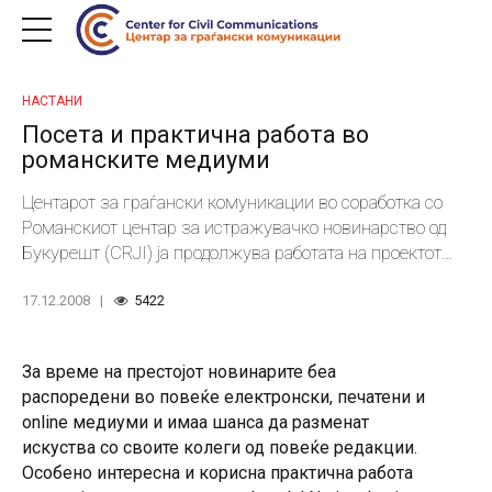
НАСТАНИ
Посета и практична работа во
романските медиуми
Центарот за граѓански комуникации во соработка со
Романскиот центар за истражувачко новинарство од
Букурешт (CRJI) ја продолжува работата на проектот
„Справување со корупцијата: Размена на искуства и
17.12.2008
5422
најдобри практики во истражувачкото новинарство
меѓу Македонија и Романија”. Во почетокот на месец
ноември, новинарите кои активно партиципираат во
За време на престојот новинарите беа
проектот и претставници на Центарот, поминаа една
распоредени во повеќе електронски, печатени и
недела практична работа во дел од романските
online медиуми и имаа шанса да разменат
медиуми. Новинари кои се дел од проектот Размена на
искуства со своите колеги од повеќе редакции.
искуства и најдобри практики се Синиша Јаков
Особено интересна и корисна практична работа
Марушиќ од БИРН, Богданка Кузеска од Канал 5, Наим