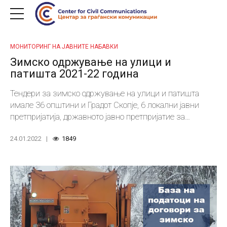
МОНИТОРИНГ НА ЈАВНИТЕ НАБАВКИ
Зимско одржување на улици и
патишта 2021-22 година
Тендери за зимско одржување на улици и патишта
имале 36 општини и Градот Скопје, 6 локални јавни
претпријатија, државното јавно претпријатие за
одржување и заштита на магистралните и
24.01.2022
1849
регионалните патишта – Скопје, АД Електрани и
Министерството за внатрешни работи.