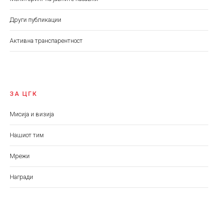
Други публикации
Aктивна транспарентност
ЗА ЦГК
Мисија и визија
Нашиот тим
Мрежи
Награди