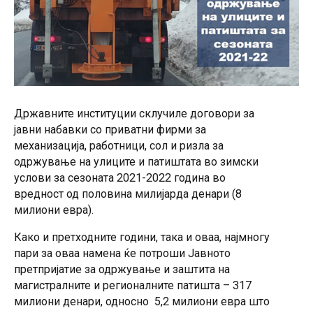
Државните институции склучиле договори за
јавни набавки со приватни фирми за
механизација, работници, сол и ризла за
одржување на улиците и патиштата во зимски
услови за сезоната 2021-2022 година во
вредност од половина милијарда денари (8
милиони евра).
Како и претходните години, така и оваа, најмногу
пари за оваа намена ќе потроши Јавното
претпријатие за одржување и заштита на
магистралните и регионалните патишта – 317
милиони денари, односно 5,2 милиони евра што