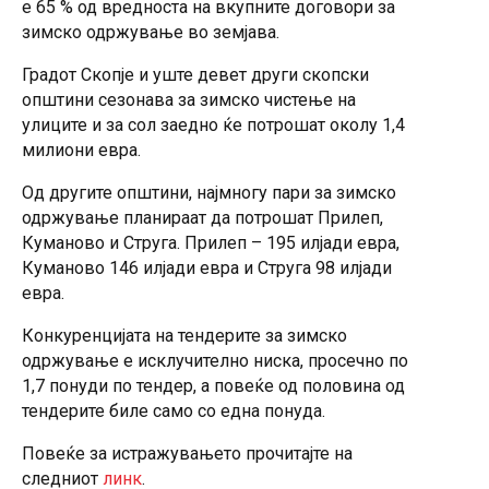
е 65 % од вредноста на вкупните договори за
зимско одржување во земјава.
Градот Скопје и уште девет други скопски
општини сезонава за зимско чистење на
улиците и за сол заедно ќе потрошат околу 1,4
милиони евра.
Од другите општини, најмногу пари за зимско
одржување планираат да потрошат Прилеп,
Куманово и Струга. Прилеп – 195 илјади евра,
Куманово 146 илјади евра и Струга 98 илјади
евра.
Конкуренцијата на тендерите за зимско
одржување е исклучително ниска, просечно по
1,7 понуди по тендер, а повеќе од половина од
тендерите биле само со една понуда.
Повеќе за истражувањето прочитајте на
следниот
линк
.