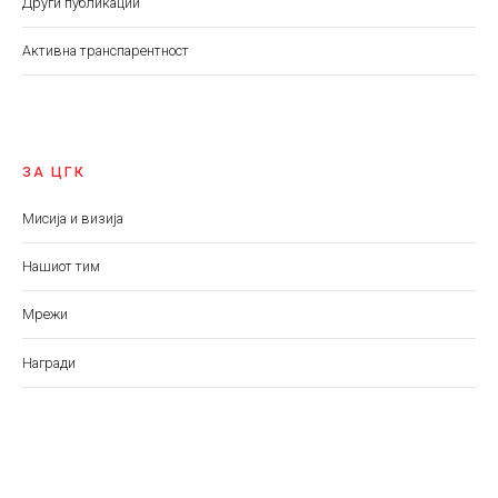
Други публикации
Aктивна транспарентност
ЗА ЦГК
Мисија и визија
Нашиот тим
Мрежи
Награди