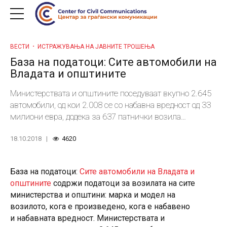
ВЕСТИ
ИСТРАЖУВАЊА НА ЈАВНИТЕ ТРОШЕЊА
База на податоци: Сите автомобили на
Владата и општините
Министерствата и општините поседуваат вкупно 2.645
автомобили, од кои 2.008 се со набавна вредност од 33
милиони евра, додека за 637 патнички возила
институциите немаат или не доставиле податоци за
18.10.2018
4620
набавната вредност.
База на податоци:
Сите автомобили на Владата и
општините
содржи податоци за возилата на сите
министерства и општини: марка и модел на
возилото, кога е произведено, кога е набавено
и набавната вредност. Министерствата и