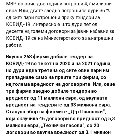
МВР во овие две години потроши 4,7 милиони
евра. Или, двете заедно потрошиле дури 36 %
од сите пари потрошени преку тендери за
КОВИД-19. Интересно е што дури пет од
десетте најголеми договори за јавни набавки за
КОВИД-19 се на Министерството за внатрешни
работи.
Вкупно 268 фирми добиле тендер за
КОВИД-19 во текот на 2020 и на 2021 година,
но дури една третина од сите овие пари им
припаднале само на првите три фирми, со
најголема вредност на договорите. Или, овие
три фирми заедно добиле тендери во
вредност од 11 милиони евра, од вкупната
вредност на тендерите од 33 милиони евра.
Станува збор за фирмите „Д-р Пановски“,
која склучила 46 договори во вредност од 5,3
милиони евра, „Технички гасови“, со 20
договори во вкупна вредност од 3,1 милион