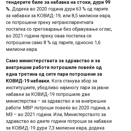
тендерите биле за набавка на стоки, дури 99
%.
Додека во 2020 година дури 63 % од парите
за набавки за КОВИД-19, или 8,5 милиони евра,
се потрошени преку нетранспарентната
постапка со преговарање без објавување оглас,
во 2021 година преку оваа постапка се
потрошени само 8 % од парите, односно 1,6
милиони евра.
Само министерствата за здравство и за
внатрешни работи потрошиле повеќе од
една третина од сите пари потрошени за
КОВИД-19 набавки.
Кога станува збор за
институциите, убедливо најмногу пари за јавни
набавки за КОВИД-19 потрошиле две
министерства – за здравство и за внатрешни
работи. МВР потроши повеќе во 2020 година, а
МЗ – во 2021 година. Или, Министерството за
здравство во двете години потроши за набавки
за КОВИД-19 дури 7,3 милиони евра, додека