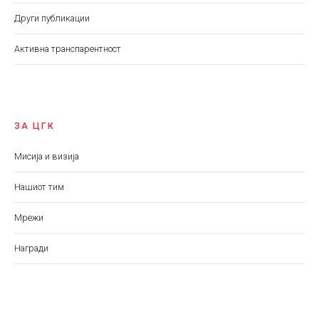
Други публикации
Aктивна транспарентност
ЗА ЦГК
Мисија и визија
Нашиот тим
Мрежи
Награди