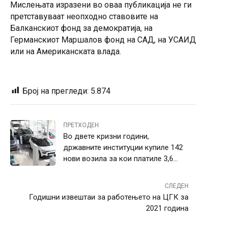
Мислењата изразени во оваа публикација не ги
претставуваат неопходно ставовите на
Балканскиот фонд за демократија, на
Германскиот Маршалов фонд на САД, на УСАИД
или на Американската влада.
Број на прегледи:
5.874
ПРЕТХОДЕН
Во двете кризни години,
државните институции купиле 142
нови возила за кои платиле 3,6
милиони евра
СЛЕДЕН
Годишни извештаи за работењето на ЦГК за
2021 година