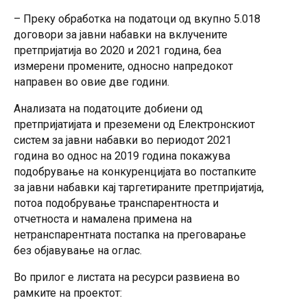
– Преку обработка на податоци од вкупно 5.018
договори за јавни набавки на вклучените
претпријатија во 2020 и 2021 година, беа
измерени промените, односно напредокот
направен во овие две години.
Анализата на податоците добиени од
претпријатијата и преземени од Електронскиот
систем за јавни набавки во периодот 2021
година во однос на 2019 година покажува
подобрување на конкуренцијата во постапките
за јавни набавки кај таргетираните претпријатија,
потоа подобрување транспарентноста и
отчетноста и намалена примена на
нетранспарентната постапка на преговарање
без објавување на оглас.
Во прилог е листата на ресурси развиена во
рамките на проектот: