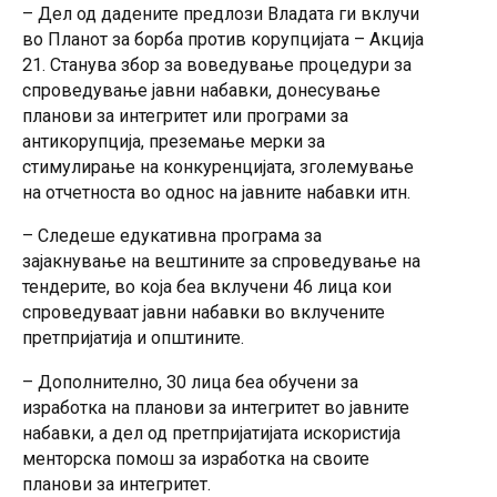
менторска помош за изработка на своите планови за
– Дел од дадените предлози Владата ги вклучи
интегритет. - Преку обработка на податоци од вкупно
во Планот за борба против корупцијата – Акција
5.018 договори за јавни набавки на вклучените
21. Станува збор за воведување процедури за
претпријатија во...
спроведување јавни набавки, донесување
планови за интегритет или програми за
антикорупција, преземање мерки за
стимулирање на конкуренцијата, зголемување
на отчетноста во однос на јавните набавки итн.
– Следеше едукативна програма за
зајакнување на вештините за спроведување на
тендерите, во која беа вклучени 46 лица кои
спроведуваат јавни набавки во вклучените
претпријатија и општините.
– Дополнително, 30 лица беа обучени за
изработка на планови за интегритет во јавните
набавки, а дел од претпријатијата искористија
менторска помош за изработка на своите
планови за интегритет.