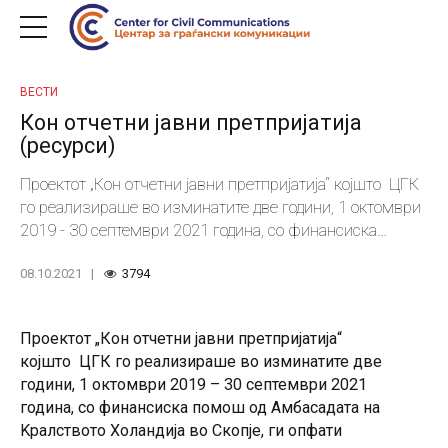
ВЕСТИ
Кон отчетни јавни претпријатија
(ресурси)
Проектот „Кон отчетни јавни претпријатија“ којшто ЦГК
го реализираше во изминатите две години, 1 октомври
2019 - 30 септември 2021 година, со финансиска
помош од Амбасадата на Kралството Холандија во
08.10.2021
3794
Скопје, ги опфати следните активности и резултати: -
Лоцирани се ризиците од корупција во сите фази од
јавните набавки, за што длабински беа анализирани
Проектот „Кон отчетни јавни претпријатија“
167 тендери и беа вкрстени податоци од вкупно 3.342
којшто ЦГК го реализираше во изминатите две
договори за јавни набавки, спроведени од 37
години, 1 октомври 2019 – 30 септември 2021
претпријатија основани од Владата, од Градот Скопје и од
година, со финансиска помош од Амбасадата на
општините Гостивар, Кавадарци и Струга. - За секое од
Kралството Холандија во Скопје, ги опфати
овие претпријатија беше направен индивидуален