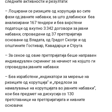
следните активности и резултати:
скрининг за начинот на којшто ги спроведува јавните
набавки. - Беа изработени „индикатори за мерење на
– Лоцирани се ризиците од корупција во сите
ризиците од корупција“ и „предлози за намалување на
фази од јавните набавки, за што длабински беа
корупцијата во јавните набавки“, кои беа предмет на
анализирани 167 тендери и беа вкрстени
дискусија со 130 претставници на претпријатијата и
податоци од вкупно 3.342 договори за јавни
нивните основачи. - Дел од дадените предлози Владата
набавки, спроведени од 37 претпријатија
ги вклучи во Планот за борба против корупцијата –
основани од Владата, од Градот Скопје и од
Акција 21. Станува збор за воведување процедури за
општините Гостивар, Кавадарци и Струга.
спроведување јавни набавки, донесување планови за
интегритет или програми за антикорупција, преземање
– За секое од овие претпријатија беше направен
мерки за стимулирање на конкуренцијата,
индивидуален скрининг за начинот на којшто ги
зголемување на отчетноста во однос на јавните
спроведува јавните набавки.
набавки итн. - Следеше едукативна програма за
– Беа изработени „индикатори за мерење на
зајакнување на вештините за спроведување на
ризиците од корупција“ и „предлози за
тендерите, во која беа вклучени 46 лица кои
намалување на корупцијата во јавните набавки“,
спроведуваат јавни набавки во вклучените
кои беа предмет на дискусија со 130
претпријатија и општините. - Дополнително, 30 лица беа
претставници на претпријатијата и нивните
обучени за изработка на планови за интегритет во
основачи.
јавните набавки, а дел од претпријатијата искористија