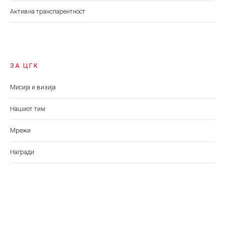
Aктивна транспарентност
ЗА ЦГК
Мисија и визија
Нашиот тим
Мрежи
Награди