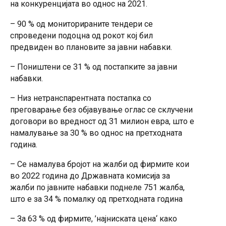
на конкуренцијата во однос на 2021.
– 90 % од мониторираните тендери се
спроведени подоцна од рокот кој бил
предвиден во плановите за јавни набавки.
– Поништени се 31 % од постапките за јавни
набавки.
– Низ нетранспарентната постапка со
преговарање без објавување оглас се склучени
договори во вредност од 31 милион евра, што е
намалување за 30 % во однос на претходната
година.
– Се намалува бројот на жалби од фирмите кои
во 2022 година до Државната комисија за
жалби по јавните набавки поднеле 751 жалба,
што е за 34 % помалку од претходната година
– За 63 % од фирмите, ’најниската цена‘ како