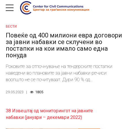
ВЕСТИ
Повеќе од 400 милиони евра договори
за јавни набавки се склучени во
постапки на кои имало само една
понуда
Роковите за отпочнување на тендерските постапки
наведени во плановите за јавни набавки речиси
воопшто не се почитуваат. Дури 90 % од
мониторираните постапки се спроведени со
29.05.2023
1805
задоцнување, и тоа од 1 до 8 месеци.
38 Извештај од мониторингот на јавните
набавки (јануари – декември 2022)