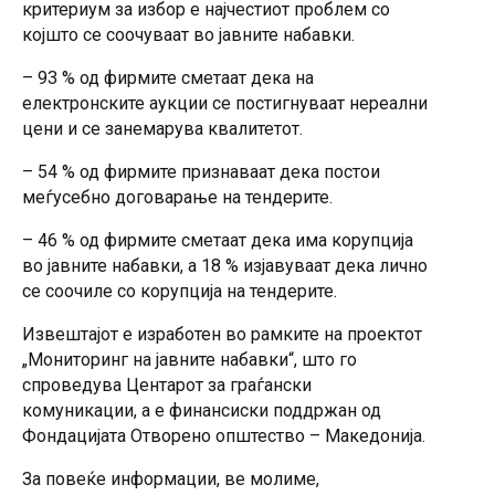
критериум за избор е најчестиот проблем со
којшто се соочуваат во јавните набавки.
– 93 % од фирмите сметаат дека на
електронските аукции се постигнуваат нереални
цени и се занемарува квалитетот.
– 54 % од фирмите признаваат дека постои
меѓусебно договарање на тендерите.
– 46 % од фирмите сметаат дека има корупција
во јавните набавки, а 18 % изјавуваат дека лично
се соочиле со корупција на тендерите.
Извештајот е изработен во рамките на проектот
„Мониторинг на јавните набавки“, што го
спроведува Центарот за граѓански
комуникации, а е финансиски поддржан од
Фондацијата Отворено општество – Македонија.
За повеќе информации, ве молиме,