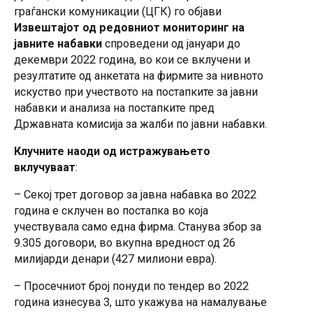
граѓански комуникации (ЦГК) го објави
Извештајот од редовниот мониторинг на
јавните набавки
спроведени од јануари до
декември 2022 година, во кои се вклучени и
резултатите од анкетата на фирмите за нивното
искуство при учеството на постапките за јавни
набавки и анализа на постапките пред
Државната комисија за жалби по јавни набавки.
Клучните наоди од истражувањето
вклучуваат
:
– Секој трет договор за јавна набавка во 2022
година е склучен во постапка во која
учествувала само една фирма. Станува збор за
9.305 договори, во вкупна вредност од 26
милијарди денари (427 милиони евра).
– Просечниот број понуди по тендер во 2022
година изнесува 3, што укажува на намалување