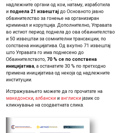
надлежните органи од кои, натаму, изработила
и
поднела 21 извештај
до Основното јавно
обвинителство за гонење на организиран
криминал и корупција. Дополнително, Управата
во истиот период поднела до ова обвинителство
и 50 извештаи за сомнителни трансакции, по
сопствена иницијатива. Од вкупно 71 извештај
што Управата го има поднесено до
Обвинителството,
70 % се по сопствена
иницијатива
, а останатите 30 % по претходно
примена иницијатива од некоја од надлежните
институции.
Истражувањето можете да го прочитате на
македонски
,
албански
и
англиски
јазик со
кликнување на соодветната слика.