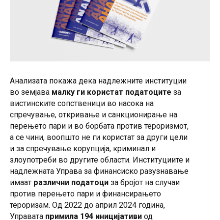
Анализата покажа дека надлежните институции
во земјава
малку ги користат податоците
за
вистинските сопственици во насока на
спречување, откривање и санкционирање на
перењето пари и во борбата против тероризмот,
а се чини, воопшто не ги користат за други цели
и за спречување корупција, криминал и
злоупотреби во другите области. Институциите и
надлежната Управа за финансиско разузнавање
имаат
различни податоци
за бројот на случаи
против перењето пари и финансирањето
тероризам. Од 2022 до април 2024 година,
Управата
примила 194 иницијативи
од