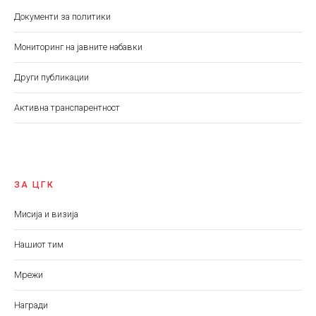
Документи за политики
Мониторинг на јавните набавки
Други публикации
Aктивна транспарентност
ЗА ЦГК
Мисија и визија
Нашиот тим
Мрежи
Награди