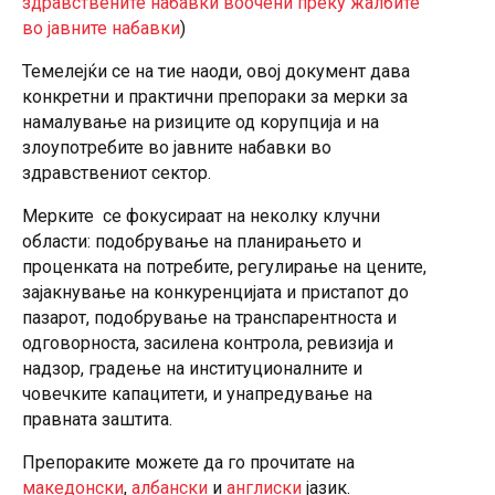
здравствените набавки воочени преку жалбите
во јавните набавки
)
Темелејќи се на тие наоди, овој документ дава
конкретни и практични препораки за мерки за
намалување на ризиците од корупција и на
злоупотребите во јавните набавки во
здравствениот сектор.
Мерките се фокусираат на неколку клучни
области: подобрување на планирањето и
проценката на потребите, регулирање на цените,
зајакнување на конкуренцијата и пристапот до
пазарот, подобрување на транспарентноста и
одговорноста, засилена контрола, ревизија и
надзор, градење на институционалните и
човечките капацитети, и унапредување на
правната заштита.
Препораките можете да го прочитате на
македонски
,
албански
и
англиски
јазик.