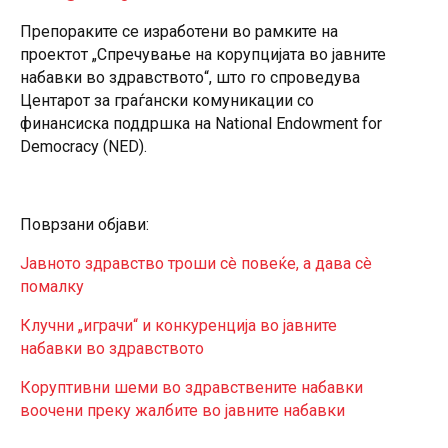
Препораките се изработени во рамките на
проектот „Спречување на корупцијата во јавните
набавки во здравството“, што го спроведува
Центарот за граѓански комуникации со
финансиска поддршка на National Endowment for
Democracy (NED).
Поврзани објави:
Јавното здравство троши сè повеќе, а дава сè
помалку
Клучни „играчи“ и конкуренција во јавните
набавки во здравството
Коруптивни шеми во здравствените набавки
воочени преку жалбите во јавните набавки