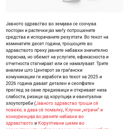
Јавното здравство во земјава се соочува
постојан и растечки јаз меѓу потрошените
средства и испорачаните резултати. Во текот на
изминатите десет години, трошоците во
здравството преку јавните набавки значително
пораснаа, но обемот на услугите, ефикасноста и
отчетноста стагнираат или се намалуваат. Трите
анализи што Центарот за граѓански
комуникации ги изработи во текот на 2025 и
2026 година даваат детален и сеопфатен
преглед за овие предизвици и откриваат низа
слабости, ризици од корупција и евентуални
злоупотреби (
Јавното здравство троши сè
повеќе, а дава сè помалку
,
Клучни „играчи“ и
конкуренција во јавните набавки во
здравството
и
Коруптивни шеми во