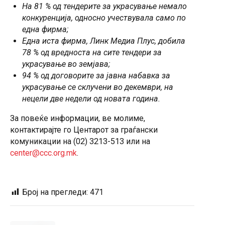
На 81 % од тендерите за украсување немало
конкуренција, односно учествувала само по
една фирма;
Една иста фирма, Линк Медиа Плус, добила
78 % од вредноста на сите тендери за
украсување во земјава;
94 % од договорите за јавна набавка за
украсување се склучени во декември, на
нецели две недели од новата година.
За повеќе информации, ве молиме,
контактирајте го Центарот за граѓански
комуникации на (02) 3213-513 или на
center@ccc.org.mk
.
Број на прегледи:
471