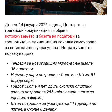
Денес, 14 јануари 2026 година, Центарот за
граѓански комуникации ги објави
истражувањето
и
базата на податоци
за
трошоците на единиците на локална самоуправа
за новогодишно украсување. Истражувањето
покажува дека:
Тендери за новогодишно украсување имале
36 општини;
Најмногу пари потрошила Општина Штип, 81
илјада евра;
Градот Скопје и пет други скопски општини
заедно потрошиле 285 илјади евра – сите со
една иста фирма;
Штип потрошил за украсување 111 денари по
жител, а Скопје 8 денари;