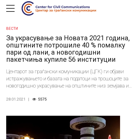
ВЕСТИ
За украсување за Новата 2021 година,
општините потрошиле 40 % помалку
пари од лани, а новогодишни
пакетчиња купиле 56 институции
Центарот за граѓански комуникации (ЦГК) ги објави
истражувањето и базата на податоци на трошоците за
новогодишно украсување на општините низ земјава и
купените новогодишни пакетчиња за децата.
28.01.2021
5575