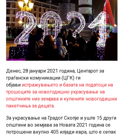
Денес, 28 јануари 2021 година, Центарот за
граѓански комуникации (ЦГК) ги
објави
истражувањето и базата на податоци на
трошоците за новогодишно украсување на
општините низ земјава и купените новогодишни
пакетчиња за децата
.
За украсување на Градот Скопје и уште 15 други
општини во земјава за Новата 2021 година се
потрошени вкупно 405 илјади евра, што е сепак