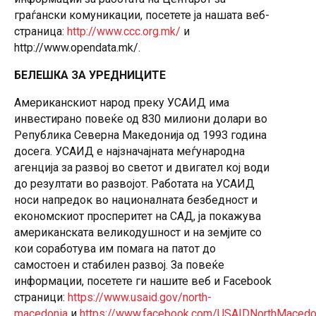
граѓански комуникации, посетете ја нашата веб-
страница:
http://www.ccc.org.mk/
и
http://www.opendata.mk/.
БЕЛЕШКА ЗА УРЕДНИЦИТЕ
Американскиот народ преку УСАИД има
инвестирано повеќе од 830 милиони долари во
Република Северна Македонија од 1993 година
досега. УСАИД е најзначајната меѓународна
агенција за развој во светот и двигател кој води
до резултати во развојот. Работата на УСАИД
носи напредок во националната безбедност и
економскиот просперитет на САД, ја покажува
американската великодушност и на земјите со
кои соработува им помага на патот до
самостоен и стабилен развој. За повеќе
информации, посетете ги нашите веб и Facebook
страници:
https://www.usaid.gov/north-
macedonia
и
https://www.facebook.com/USAIDNorthMacedo