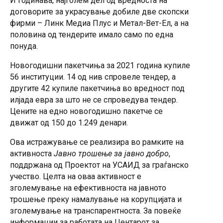
И годинава, најголем дел од вредноста на
договорите за украсување добиле две скопски
фирми – Линк Медиа Плус и Метал-Вет-Ел, а на
половина од тендерите имало само по една
понуда.
Новогодишни пакетчиња за 2021 година купиле
56 институции. 14 од нив спровеле тендер, а
другите 42 купиле пакетчиња во вредност под
илјада евра за што не се спроведува тендер.
Цените на едно новогодишно пакетче се
движат од 150 до 1.249 денари.
Ова истражување се реализира во рамките на
активноста
Јавно трошење за јавно добро
,
поддржана од Проектот на УСАИД за граѓанско
учество. Целта на оваа активност е
зголемување на ефективноста на јавното
трошење преку намалување на корупцијата и
зголемување на транспарентноста. За повеќе
информации за работата на Центарот за