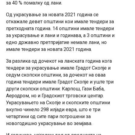
за 40 % помалку од лани.
Од украсување за новата 2021 година се
откажале девет општини кои имале тендери за
претходната година. 14 општини имале тендери
за украсување и лани и годинава, а 3 општини и
едно државно претпријатие немале лани, но
имале тендери за новата 2021 година.
За разлика од дочекот на ланската година кога
тендери за украсување имале Градот Скопје и
седум скопски општини, за дочекот на оваа
година тендери имале Градот Скопје и уште три
други скопски општини: Карпош, Гази Баба,
Аеродром, но и Градскиот трговски центар.
Украсувањето на Скопје и скопските општини
вкупно чинело 298 илјади евра, што е три
четвртини од сите пари потрошени за
новогодишно украсување во земјава.